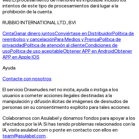
intentos de este tipo de procesamientos dará lugar a la
prohibición de la cuenta.
RUBBIO INTERNATIONAL LTD., BVI
Cinta
Ganar dinero juntos
Conviértase en Distribuidor
Política de
reembolso y cancelación
Para Medios y Prensa
Política de
privacidad
Política de atención al cliente
Condiciones de
uso
Política de uso aceptable
Obtener APP en Android
Obtener
APP en Apple IOS
Ayuda
Contacte con nosotros
El servicio Drawnudes.net no incita, ayuda o instiga a los
usuarios a cometer acciones ilegales destinadas a la
manipulación y difusión ilícitas de imágenes de desnudos de
personas sin su consentimiento explícito para tales acciones.
Colaboramos con Asulabel y donamos fondos para apoyar a los
afectados por la IA. Si has tenido problemas relacionados con la
IA, visita asulabel.com o ponte en contacto con ellos en
team@asulabel.com
...