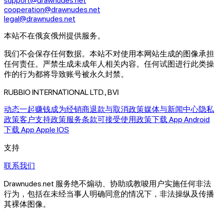
support@drawnudes.net
cooperation@drawnudes.net
legal@drawnudes.net
本站不在俄亥俄州提供服务。
我们不会保存任何数据。
本站不对使用本网站生成的图像承担
任何责任。
严禁生成未成年人相关内容。任何试图进行此类操
作的行为都将导致账号被永久封禁。
RUBBIO INTERNATIONAL LTD., BVI
动态
一起赚钱
成为经销商
退款与取消政策
媒体与新闻中心
隐私
政策
客户支持政策
服务条款
可接受使用政策
下载 App Android
下载 App Apple IOS
支持
联系我们
Drawnudes.net 服务绝不煽动、协助或教唆用户实施任何非法
行为，包括在未经当事人明确同意的情况下，非法操纵及传播
其裸体图像。