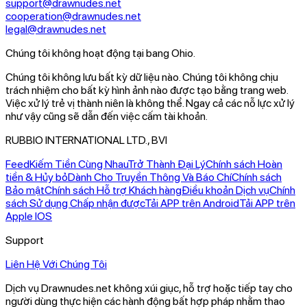
support@drawnudes.net
cooperation@drawnudes.net
legal@drawnudes.net
Chúng tôi không hoạt động tại bang Ohio.
Chúng tôi không lưu bất kỳ dữ liệu nào.
Chúng tôi không chịu
trách nhiệm cho bất kỳ hình ảnh nào được tạo bằng trang web.
Việc xử lý trẻ vị thành niên là không thể. Ngay cả các nỗ lực xử lý
như vậy cũng sẽ dẫn đến việc cấm tài khoản.
RUBBIO INTERNATIONAL LTD., BVI
Feed
Kiếm Tiền Cùng Nhau
Trở Thành Đại Lý
Chính sách Hoàn
tiền & Hủy bỏ
Dành Cho Truyền Thông Và Báo Chí
Chính sách
Bảo mật
Chính sách Hỗ trợ Khách hàng
Điều khoản Dịch vụ
Chính
sách Sử dụng Chấp nhận được
Tải APP trên Android
Tải APP trên
Apple IOS
Support
Liên Hệ Với Chúng Tôi
Dịch vụ Drawnudes.net không xúi giục, hỗ trợ hoặc tiếp tay cho
người dùng thực hiện các hành động bất hợp pháp nhằm thao