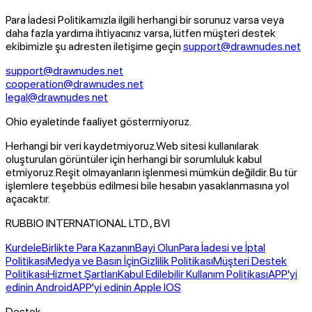
Para İadesi Politikamızla ilgili herhangi bir sorunuz varsa veya
daha fazla yardıma ihtiyacınız varsa, lütfen müşteri destek
ekibimizle şu adresten iletişime geçin
support@drawnudes.net
support@drawnudes.net
cooperation@drawnudes.net
legal@drawnudes.net
Ohio eyaletinde faaliyet göstermiyoruz.
Herhangi bir veri kaydetmiyoruz.
Web sitesi kullanılarak
oluşturulan görüntüler için herhangi bir sorumluluk kabul
etmiyoruz.
Reşit olmayanların işlenmesi mümkün değildir. Bu tür
işlemlere teşebbüs edilmesi bile hesabın yasaklanmasına yol
açacaktır.
RUBBIO INTERNATIONAL LTD., BVI
Kurdele
Birlikte Para Kazanın
Bayi Olun
Para İadesi ve İptal
Politikası
Medya ve Basın İçin
Gizlilik Politikası
Müşteri Destek
Politikası
Hizmet Şartları
Kabul Edilebilir Kullanım Politikası
APP'yi
edinin Android
APP'yi edinin Apple IOS
Destek