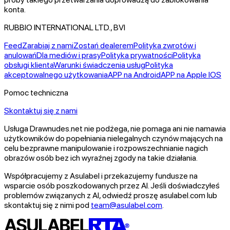
konta.
RUBBIO INTERNATIONAL LTD., BVI
Feed
Zarabiaj z nami
Zostań dealerem
Polityka zwrotów i
anulowań
Dla mediów i prasy
Polityka prywatności
Polityka
obsługi klienta
Warunki świadczenia usług
Polityka
akceptowalnego użytkowania
APP na Android
APP na Apple IOS
Pomoc techniczna
Skontaktuj się z nami
Usługa Drawnudes.net nie podżega, nie pomaga ani nie namawia
użytkowników do popełniania nielegalnych czynów mających na
celu bezprawne manipulowanie i rozpowszechnianie nagich
obrazów osób bez ich wyraźnej zgody na takie działania.
Współpracujemy z Asulabel i przekazujemy fundusze na
wsparcie osób poszkodowanych przez AI. Jeśli doświadczyłeś
problemów związanych z AI, odwiedź proszę asulabel.com lub
skontaktuj się z nimi pod
team@asulabel.com
.