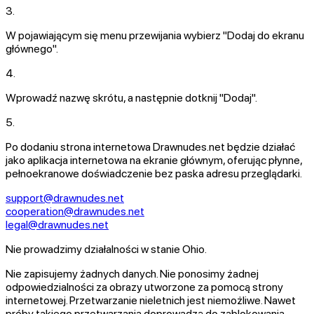
3.
W pojawiającym się menu przewijania wybierz
"Dodaj do ekranu
głównego"
.
4.
Wprowadź nazwę skrótu, a następnie dotknij
"Dodaj"
.
5.
Po dodaniu strona internetowa
Drawnudes.net
będzie działać
jako aplikacja internetowa na ekranie głównym, oferując płynne,
pełnoekranowe doświadczenie bez paska adresu przeglądarki.
support@drawnudes.net
cooperation@drawnudes.net
legal@drawnudes.net
Nie prowadzimy działalności w stanie Ohio.
Nie zapisujemy żadnych danych.
Nie ponosimy żadnej
odpowiedzialności za obrazy utworzone za pomocą strony
internetowej.
Przetwarzanie nieletnich jest niemożliwe. Nawet
próby takiego przetwarzania doprowadzą do zablokowania