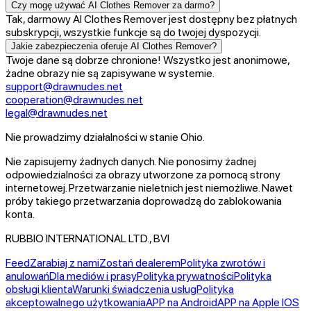
Czy mogę używać AI Clothes Remover za darmo?
Tak, darmowy AI Clothes Remover jest dostępny bez płatnych
subskrypcji, wszystkie funkcje są do twojej dyspozycji.
Jakie zabezpieczenia oferuje AI Clothes Remover?
Twoje dane są dobrze chronione! Wszystko jest anonimowe,
żadne obrazy nie są zapisywane w systemie.
support@drawnudes.net
cooperation@drawnudes.net
legal@drawnudes.net
Nie prowadzimy działalności w stanie Ohio.
Nie zapisujemy żadnych danych.
Nie ponosimy żadnej
odpowiedzialności za obrazy utworzone za pomocą strony
internetowej.
Przetwarzanie nieletnich jest niemożliwe. Nawet
próby takiego przetwarzania doprowadzą do zablokowania
konta.
RUBBIO INTERNATIONAL LTD., BVI
Feed
Zarabiaj z nami
Zostań dealerem
Polityka zwrotów i
anulowań
Dla mediów i prasy
Polityka prywatności
Polityka
obsługi klienta
Warunki świadczenia usług
Polityka
akceptowalnego użytkowania
APP na Android
APP na Apple IOS