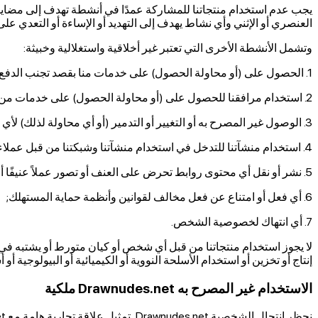
يجب عدم استخدام منتجاتنا للمشاركة عمدًا في أنشطة تهدف إلى مضايق
العنصري أو الإثني وأي نشاط يهدف إلى التهديد أو الإساءة أو التعدي عل
وتشمل الأنشطة الأخرى التي تعتبر غير أخلاقية واستغلالية وخبيثة:
1. الحصول على (أو محاولة الحصول) على خدمات منا بقصد تجنب الدفع;
2. استخدام مرافقنا للحصول على (أو محاولة الحصول) على خدمات من مزود آخر بقصد تجنب الدفع;
3. الوصول غير المصرح به أو التغيير أو التدمير (أو أي محاولة لذلك) لأي معلومات حول عملائنا أو المستخدمين النهائيين، بأي وسيلة أو جهاز;
4. استخدام منشآتنا للتدخل في استخدام منشآتنا وشبكتنا من قبل عملاء آخرين أو أفراد معتمدين;
5. نشر أو نقل أي محتوى روابط تحرض على العنف أو تصور عملاً عنيفًا أو تصور مواد إباحية للأطفال أو تهدد صحة وسلامة أي شخص;
6. أي فعل أو امتناع عن فعل مخالف لقوانين وأنظمة حماية المستهلك;
7. أي انتهاك لخصوصية الشخص.
لا يجوز استخدام منتجاتنا من قبل أي شخص أو كيان متورط أو يشتبه في تور
إنتاج أو تخزين أو استخدام الأسلحة النووية أو الكيميائية أو البيولوجية 
الاستخدام غير المصرح به Drawnudes.net ملكية