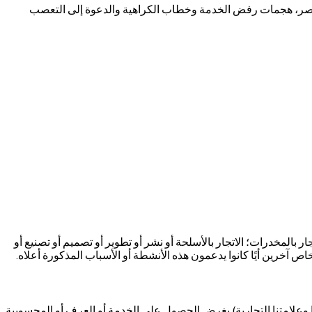
الحصر، هجمات رفض الخدمة وخطاب الكراهية والدعوة إلى التعصب
 بالمخدرات؛ الاتجار بالأسلحة أو نشر أو تطوير أو تصميم أو تصنيع أو
شخاص آخرين أيًا كانوا يدعمون هذه الأنشطة أو الأسباب المذكورة أعلاه.
هامة مع Drawnudes.net, أو ملكية أي Drawnudes.net ملكية (بما في ذلك منتجاتنا وعلامتنا التجارية) بغرض الحصول على الخدمة أو العرف أو المحسوبية