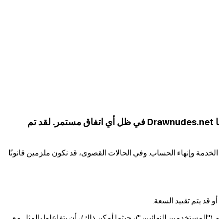
تغطي سياسة الاستخدام المقبول هذه المنتجات والخدمات والتقنيات (يشار إليها مجتمعة باسم "المنتجات") التي تقدمها Drawnudes.net في ظل أي اتفاق مستمر. لقد تم
 الخدمة وإنهاء الحساب. وفي الحالات القصوى، قد نكون ملزمين قانونًا
قد يتم تقييد السعة.
"المستخدمين النهائيين")، حيثما أمكن ذلك)، أن يتفاعلوا بالمثل مع