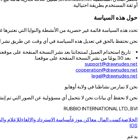
أو ثقة المستخدم بطريقة احتيالية.
حول هذه السياسة
تحدد هذه السياسة قائمة غير حصرية من الأنشطة والنوايا التي نعتبرها غي
نحن نحتفظ بالحق في تعديل هذه السياسة في أي وقت عن طريق نشر النس
تاريخ استخدام العميل لمنتجاتنا بعد نشر النسخة المنقحة على موقعنا 
بعد 30 يومًا من نشر النسخة المنقحة على موقعنا.
support@drawnudes.net
cooperation@drawnudes.net
legal@drawnudes.net
نحن لا نمارس نشاطنا في ولاية أوهايو.
نحن لا نحفظ أي بيانات.
نحن لا نتحمل أي مسؤولية عن الصور التي تم إنشا
RUBBIO INTERNATIONAL LTD., BVI
الخلاصة
كسب المال معا
كن موزعاً
سياسة الاسترداد والإلغاء
للإعلام وا
IOS
يدعم