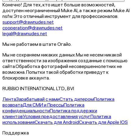
Конечно! Для тех, кто ищет больше возможностей,
доступен неограниченный Muke AI, а также режим Muke AI
nsfw. Это отличный инструмент для профессионалов.
support@drawnudes.net
cooperation@drawnudes.net
legal@drawnudes.net
Мы не работаем в штате Огайо.
Мы не сохраняем никаких данных.
Мы не несем никакой
ответственности за изображения созданные с помощью
сайта.
Обработка фотографий несовершеннолетних не
возможна. Попытки такой обработки приведут к
блокировке аккаунта.
RUBBIO INTERNATIONAL LTD., BVI
Лента
Зарабатывай с нами
Стать дилером
Политика
возврата
Для СМИ и Прессы
Политика
конфиденциальности
Политика поддержки
клиентов
Условия предоставления услуг
Политика
использования
Скачать для Android
Скачать для Apple IOS
Поддержка